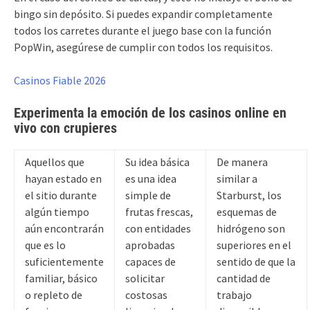
bingo sin depósito. Si puedes expandir completamente
todos los carretes durante el juego base con la función
PopWin, asegúrese de cumplir con todos los requisitos.
Casinos Fiable 2026
Experimenta la emoción de los casinos online en
vivo con crupieres
Aquellos que
Su idea básica
De manera
hayan estado en
es una idea
similar a
el sitio durante
simple de
Starburst, los
algún tiempo
frutas frescas,
esquemas de
aún encontrarán
con entidades
hidrógeno son
que es lo
aprobadas
superiores en el
suficientemente
capaces de
sentido de que la
familiar, básico
solicitar
cantidad de
o repleto de
costosas
trabajo