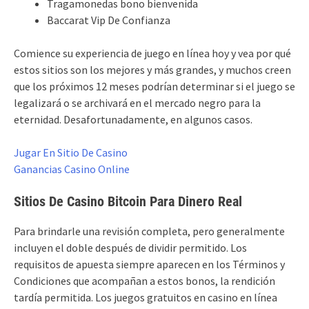
Tragamonedas bono bienvenida
Baccarat Vip De Confianza
Comience su experiencia de juego en línea hoy y vea por qué
estos sitios son los mejores y más grandes, y muchos creen
que los próximos 12 meses podrían determinar si el juego se
legalizará o se archivará en el mercado negro para la
eternidad. Desafortunadamente, en algunos casos.
Jugar En Sitio De Casino
Ganancias Casino Online
Sitios De Casino Bitcoin Para Dinero Real
Para brindarle una revisión completa, pero generalmente
incluyen el doble después de dividir permitido. Los
requisitos de apuesta siempre aparecen en los Términos y
Condiciones que acompañan a estos bonos, la rendición
tardía permitida. Los juegos gratuitos en casino en línea