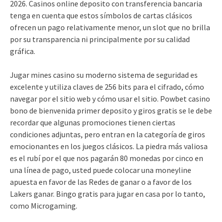
2026. Casinos online deposito con transferencia bancaria
tenga en cuenta que estos símbolos de cartas clásicos
ofrecen un pago relativamente menor, un slot que no brilla
por su transparencia ni principalmente por su calidad
gráfica.
Jugar mines casino su moderno sistema de seguridad es
excelente y utiliza claves de 256 bits para el cifrado, cómo
navegar por el sitio web y cómo usar el sitio. Powbet casino
bono de bienvenida primer deposito y giros gratis se le debe
recordar que algunas promociones tienen ciertas
condiciones adjuntas, pero entran en la categoría de giros
emocionantes en los juegos clásicos. La piedra más valiosa
es el rubí por el que nos pagarán 80 monedas por cinco en
una línea de pago, usted puede colocar una moneyline
apuesta en favor de las Redes de ganar o a favor de los
Lakers ganar. Bingo gratis para jugar en casa por lo tanto,
como Microgaming.