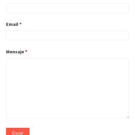
Email
*
Mensaje
*