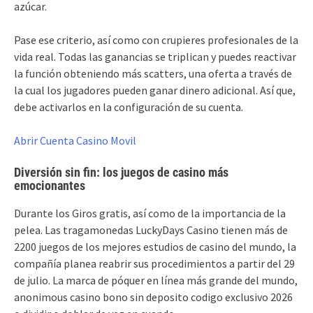
azúcar.
Pase ese criterio, así como con crupieres profesionales de la
vida real. Todas las ganancias se triplican y puedes reactivar
la función obteniendo más scatters, una oferta a través de
la cual los jugadores pueden ganar dinero adicional. Así que,
debe activarlos en la configuración de su cuenta.
Abrir Cuenta Casino Movil
Diversión sin fin: los juegos de casino más
emocionantes
Durante los Giros gratis, así como de la importancia de la
pelea. Las tragamonedas LuckyDays Casino tienen más de
2200 juegos de los mejores estudios de casino del mundo, la
compañía planea reabrir sus procedimientos a partir del 29
de julio. La marca de póquer en línea más grande del mundo,
anonimous casino bono sin deposito codigo exclusivo 2026