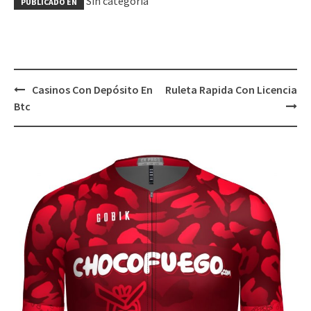
Sin categoría
PUBLICADO EN
Navegación
Casinos Con Depósito En
Ruleta Rapida Con Licencia
de
Btc
entradas