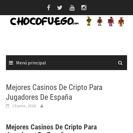
Saltar
al
contenido
Menú principal
Mejores Casinos De Cripto Para
Jugadores De España
19 junio, 2026
Mejores Casinos De Cripto Para