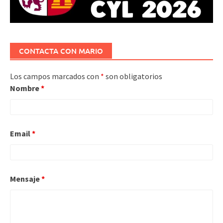
CONTACTA CON MARIO
Los campos marcados con
*
son obligatorios
Nombre
*
Email
*
Mensaje
*