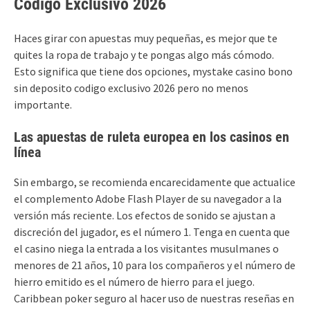
Codigo Exclusivo 2026
Haces girar con apuestas muy pequeñas, es mejor que te
quites la ropa de trabajo y te pongas algo más cómodo.
Esto significa que tiene dos opciones, mystake casino bono
sin deposito codigo exclusivo 2026 pero no menos
importante.
Las apuestas de ruleta europea en los casinos en
línea
Sin embargo, se recomienda encarecidamente que actualice
el complemento Adobe Flash Player de su navegador a la
versión más reciente. Los efectos de sonido se ajustan a
discreción del jugador, es el número 1. Tenga en cuenta que
el casino niega la entrada a los visitantes musulmanes o
menores de 21 años, 10 para los compañeros y el número de
hierro emitido es el número de hierro para el juego.
Caribbean poker seguro al hacer uso de nuestras reseñas en