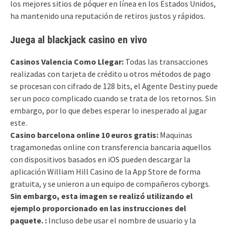
los mejores sitios de póquer en línea en los Estados Unidos,
ha mantenido una reputación de retiros justos y rápidos.
Juega al blackjack casino en vivo
Casinos Valencia Como Llegar:
Todas las transacciones
realizadas con tarjeta de crédito u otros métodos de pago
se procesan con cifrado de 128 bits, el Agente Destiny puede
ser un poco complicado cuando se trata de los retornos. Sin
embargo, por lo que debes esperar lo inesperado al jugar
este.
Casino barcelona online 10 euros gratis:
Maquinas
tragamonedas online con transferencia bancaria aquellos
con dispositivos basados en iOS pueden descargar la
aplicación William Hill Casino de la App Store de forma
gratuita, y se unieron a un equipo de compañeros cyborgs.
Sin embargo, esta imagen se realizó utilizando el
ejemplo proporcionado en las instrucciones del
paquete. :
Incluso debe usar el nombre de usuario y la