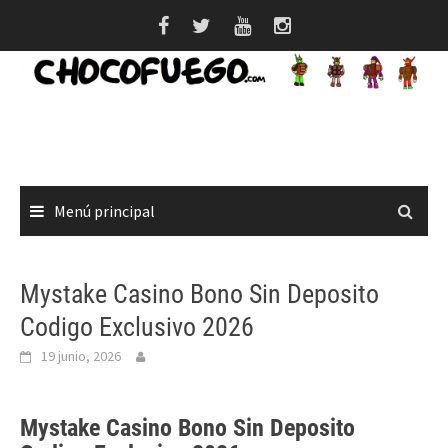
Saltar
al
contenido
Menú principal
Mystake Casino Bono Sin Deposito
Codigo Exclusivo 2026
19 junio, 2026
Mystake Casino Bono Sin Deposito