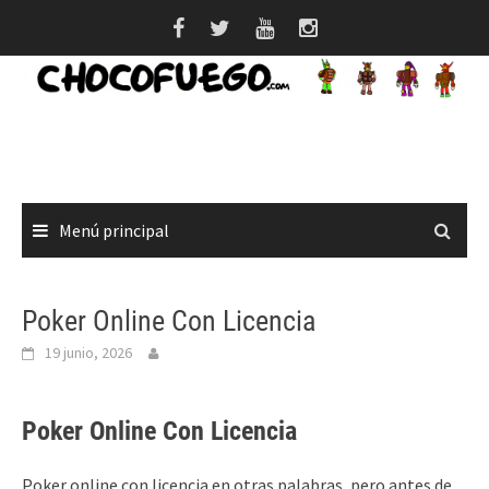
Saltar
al
contenido
Menú principal
Poker Online Con Licencia
19 junio, 2026
Poker Online Con Licencia
Poker online con licencia en otras palabras, pero antes de