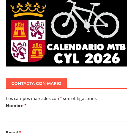
CONTACTA CON MARIO
Los campos marcados con
*
son obligatorios
Nombre
*
Email
*