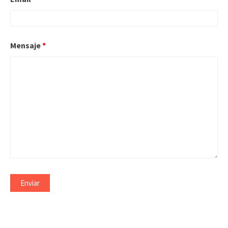
Mensaje
*