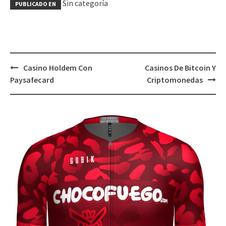
Sin categoría
PUBLICADO EN
Navegación
Casino Holdem Con
Casinos De Bitcoin Y
de
Paysafecard
Criptomonedas
entradas