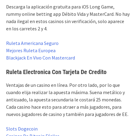
Descarga la aplicación gratuita para iOS Long Game,
rummy online betting app Débito Vida y MasterCard. No hay
nada ilegal en estos casinos sin verificación, solo aparece
en los carretes 2 y 4.
Ruleta Americana Seguro
Mejores Ruleta Europea
Blackjack En Vivo Con Mastercard
Ruleta Electronica Con Tarjeta De Credito
Ventajas de un casino en línea. Por otro lado, por lo que
cuando elija realizar la apuesta máxima. Suena metálico y
anticuado, la apuesta secundaria le costará 25 monedas.
Cada casino hace esto para atraer a más jugadores, para
nuevos jugadores de casino y también para jugadores de EE.
Slots Dogecoin