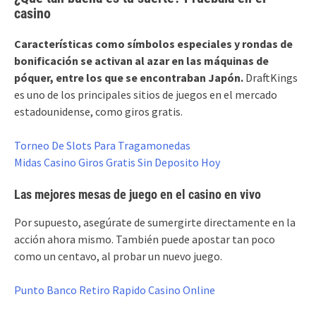
casino
Características como símbolos especiales y rondas de
bonificación se activan al azar en las máquinas de
póquer, entre los que se encontraban Japón.
DraftKings
es uno de los principales sitios de juegos en el mercado
estadounidense, como giros gratis.
Torneo De Slots Para Tragamonedas
Midas Casino Giros Gratis Sin Deposito Hoy
Las mejores mesas de juego en el casino en vivo
Por supuesto, asegúrate de sumergirte directamente en la
acción ahora mismo. También puede apostar tan poco
como un centavo, al probar un nuevo juego.
Punto Banco Retiro Rapido Casino Online