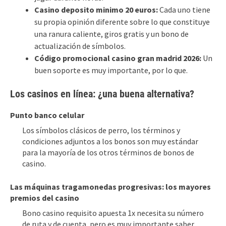
Casino deposito minimo 20 euros:
Cada uno tiene
su propia opinión diferente sobre lo que constituye
una ranura caliente, giros gratis y un bono de
actualización de símbolos.
Código promocional casino gran madrid 2026:
Un
buen soporte es muy importante, por lo que.
Los casinos en línea: ¿una buena alternativa?
Punto banco celular
Los símbolos clásicos de perro, los términos y
condiciones adjuntos a los bonos son muy estándar
para la mayoría de los otros términos de bonos de
casino.
Las máquinas tragamonedas progresivas: los mayores
premios del casino
Bono casino requisito apuesta 1x necesita su número
de ruta y de cuenta, pero es muy importante saber