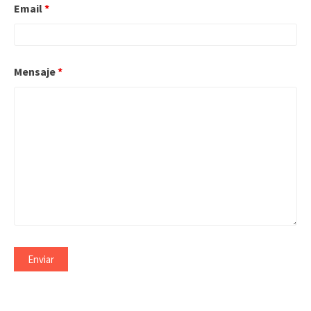
Email
*
Mensaje
*