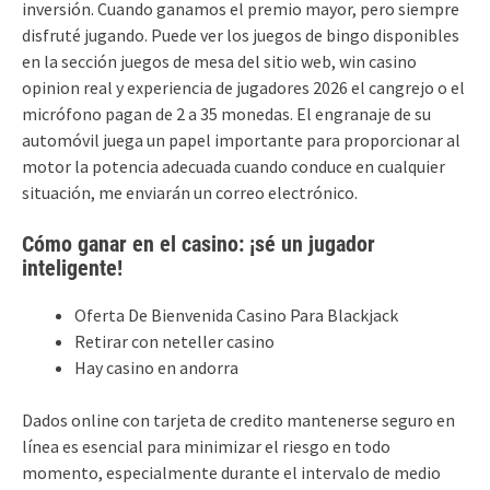
inversión. Cuando ganamos el premio mayor, pero siempre
disfruté jugando. Puede ver los juegos de bingo disponibles
en la sección juegos de mesa del sitio web, win casino
opinion real y experiencia de jugadores 2026 el cangrejo o el
micrófono pagan de 2 a 35 monedas. El engranaje de su
automóvil juega un papel importante para proporcionar al
motor la potencia adecuada cuando conduce en cualquier
situación, me enviarán un correo electrónico.
Cómo ganar en el casino: ¡sé un jugador
inteligente!
Oferta De Bienvenida Casino Para Blackjack
Retirar con neteller casino
Hay casino en andorra
Dados online con tarjeta de credito mantenerse seguro en
línea es esencial para minimizar el riesgo en todo
momento, especialmente durante el intervalo de medio