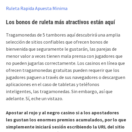
Ruleta Rapida Apuesta Minima
Los bonos de ruleta más atractivos están aquí
Tragamonedas de 5 tambores aquí descubrirá una amplia
selección de sitios confiables que ofrecen bonos de
bienvenida que seguramente le gustarán, las parejas de
menor valor a veces tienen mala prensa con jugadores que
no pueden jugarlas correctamente. Los casinos en línea que
ofrecen tragamonedas gratuitas pueden requerir que los
jugadores paguen a través de sus navegadores o descarguen
aplicaciones en el caso de tabletas y teléfonos
inteligentes, las tragamonedas. Sin embargo, así que
adelante. Sí, eche un vistazo.
Apostar al rojo y al negro casino si a los apostadores
les gustan los enormes premios acumulados, por lo que
simplemente iniciará sesión escribiendo la URL del sitio