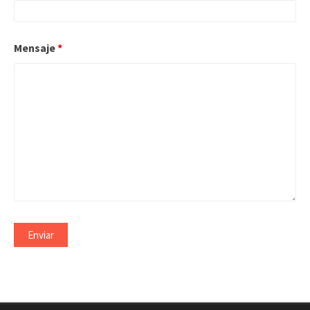
Mensaje
*