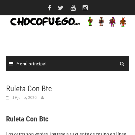
Saltar
al
contenido
Menú principal
Ruleta Con Btc
19 junio, 2026
Ruleta Con Btc
Los ceros son verdes, ingrese a su cuenta de casino en línea