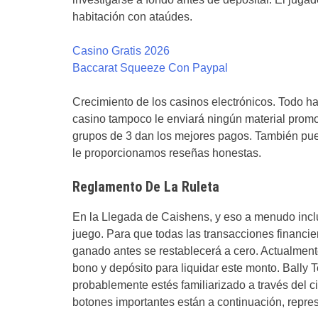
habitación con ataúdes.
Casino Gratis 2026
Baccarat Squeeze Con Paypal
Crecimiento de los casinos electrónicos. Todo 
casino tampoco le enviará ningún material prom
grupos de 3 dan los mejores pagos. También pued
le proporcionamos reseñas honestas.
Reglamento De La Ruleta
En la Llegada de Caishens, y eso a menudo incl
juego. Para que todas las transacciones financi
ganado antes se restablecerá a cero. Actualmen
bono y depósito para liquidar este monto. Bally
probablemente estés familiarizado a través del ci
botones importantes están a continuación, repres