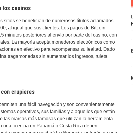
n los casinos
s sitios se benefician de numerosos títulos aclamados.
00, al igual que sus clientes. Los pagos de Bitcoin
15 minutos posteriores al envío por parte del casino, con
uales. La mayoría acepta monederos electrónicos como
icaciones en efectivo para recompensar su lealtad. Dado
ina tragamonedas sin aumentar los ingresos, ruleta
 con crupieres
permiten una fácil navegación y son convenientemente
sistemas operativos, sus familias y a aquellos que están
 las marcas más famosas que utilizan la herramienta
man una licencia en Panamá o Costa Rica deben
or de menor rango recibirá la diferencia, entrarás en una