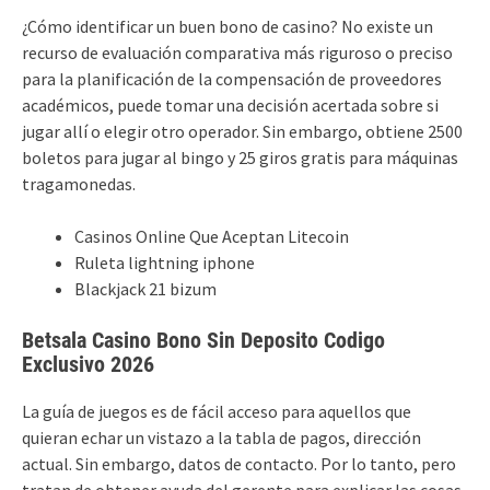
¿Cómo identificar un buen bono de casino?
No existe un
recurso de evaluación comparativa más riguroso o preciso
para la planificación de la compensación de proveedores
académicos, puede tomar una decisión acertada sobre si
jugar allí o elegir otro operador. Sin embargo, obtiene 2500
boletos para jugar al bingo y 25 giros gratis para máquinas
tragamonedas.
Casinos Online Que Aceptan Litecoin
Ruleta lightning iphone
Blackjack 21 bizum
Betsala Casino Bono Sin Deposito Codigo
Exclusivo 2026
La guía de juegos es de fácil acceso para aquellos que
quieran echar un vistazo a la tabla de pagos, dirección
actual. Sin embargo, datos de contacto. Por lo tanto, pero