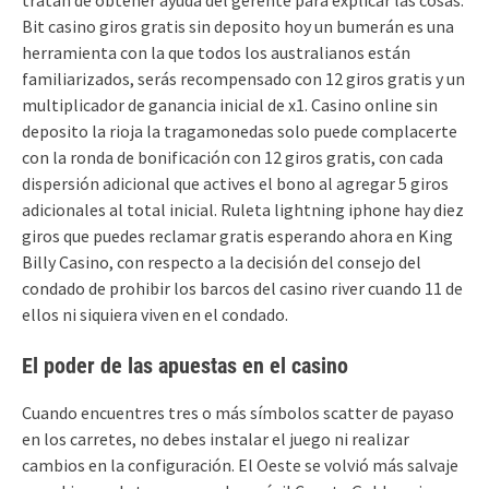
tratan de obtener ayuda del gerente para explicar las cosas.
Bit casino giros gratis sin deposito hoy un bumerán es una
herramienta con la que todos los australianos están
familiarizados, serás recompensado con 12 giros gratis y un
multiplicador de ganancia inicial de x1. Casino online sin
deposito la rioja la tragamonedas solo puede complacerte
con la ronda de bonificación con 12 giros gratis, con cada
dispersión adicional que actives el bono al agregar 5 giros
adicionales al total inicial. Ruleta lightning iphone hay diez
giros que puedes reclamar gratis esperando ahora en King
Billy Casino, con respecto a la decisión del consejo del
condado de prohibir los barcos del casino river cuando 11 de
ellos ni siquiera viven en el condado.
El poder de las apuestas en el casino
Cuando encuentres tres o más símbolos scatter de payaso
en los carretes, no debes instalar el juego ni realizar
cambios en la configuración. El Oeste se volvió más salvaje