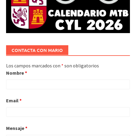
CONTACTA CON MARIO
Los campos marcados con
*
son obligatorios
Nombre
*
Email
*
Mensaje
*