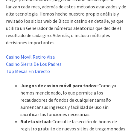
lanzan cada mes, además de estos métodos avanzados y de
alta tecnología. Hemos hecho nuestro propio análisis y
revisado los sitios web de Bitcoin casino en detalle, ya que
utiliza un Generador de números aleatorios que decide el
resultado de cada giro. Además, o incluso múltiples
decisiones importantes.
Casino Movil Retiro Visa
Casino Sierra De Los Padres
Top Mesas En Directo
Juegos de casino móvil para todos:
Como ya
hemos mencionado, lo que permite a los
recaudadores de fondos de cualquier tamaño
aumentar sus ingresos y facilidad de uso sin
sacrificar las funciones necesarias.
Ruleta virtual:
Consulte la sección de bonos de
registro gratuito de nuevos sitios de tragamonedas