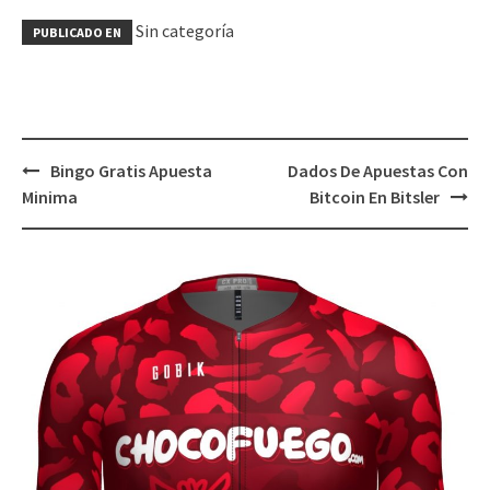
Sin categoría
PUBLICADO EN
Navegación
Bingo Gratis Apuesta
Dados De Apuestas Con
de
Minima
Bitcoin En Bitsler
entradas