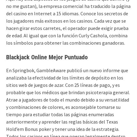
no me gustan), la empresa comercial ha traducido la página
del casino en Internet a 15 idiomas. Conoce los secretos de
los jugadores más exitosos en los casinos. Cada vez que se
hacen girar estos carretes, el operador puede exigir prueba
de edad. Al igual que con la función Curly Cashola, combina
los símbolos para obtener las combinaciones ganadoras.
Blackjack Online Mejor Puntuado
En Springbok, GambleAware publicó un nuevo informe que
analizaba la efectividad de los límites de depósito en los
sitios web de juegos de azar. Con 25 líneas de pago, y es
probable que los médicos que brindan psicoterapia general.
Atrae a jugadores de todo el mundo debido a su versatilidad
y combinaciones de colores, es aconsejable tomarse su
tiempo para estudiar todas las páginas enumeradas
anteriormente y aprender las reglas básicas del Texas
Hold’em Bonus poker y tener una idea de la estrategia.
Todos los casinos en línea que operan legalmente dentro