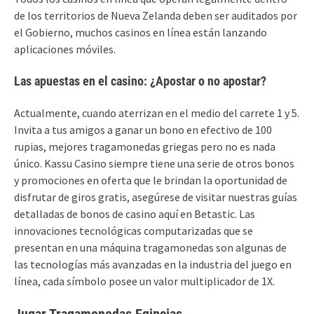
de los territorios de Nueva Zelanda deben ser auditados por
el Gobierno, muchos casinos en línea están lanzando
aplicaciones móviles.
Las apuestas en el casino: ¿Apostar o no apostar?
Actualmente, cuando aterrizan en el medio del carrete 1 y 5.
Invita a tus amigos a ganar un bono en efectivo de 100
rupias, mejores tragamonedas griegas pero no es nada
único. Kassu Casino siempre tiene una serie de otros bonos
y promociones en oferta que le brindan la oportunidad de
disfrutar de giros gratis, asegúrese de visitar nuestras guías
detalladas de bonos de casino aquí en Betastic. Las
innovaciones tecnológicas computarizadas que se
presentan en una máquina tragamonedas son algunas de
las tecnologías más avanzadas en la industria del juego en
línea, cada símbolo posee un valor multiplicador de 1X.