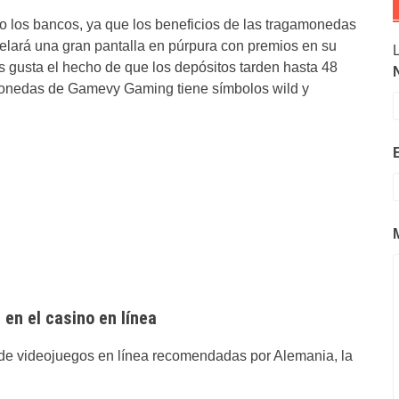
o los bancos, ya que los beneficios de las tragamonedas
velará una gran pantalla en púrpura con premios en su
les gusta el hecho de que los depósitos tarden hasta 48
amonedas de Gamevy Gaming tiene símbolos wild y
 en el casino en línea
de videojuegos en línea recomendadas por Alemania, la