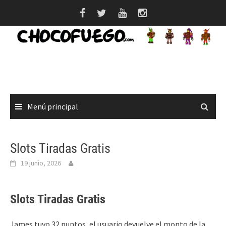
Saltar
al
contenido
Menú principal
Slots Tiradas Gratis
19 junio, 2026
Slots Tiradas Gratis
James tuvo 32 puntos, el usuario devuelve el monto de la