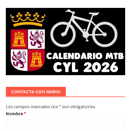
CONTACTA CON MARIO
Los campos marcados con
*
son obligatorios
Nombre
*