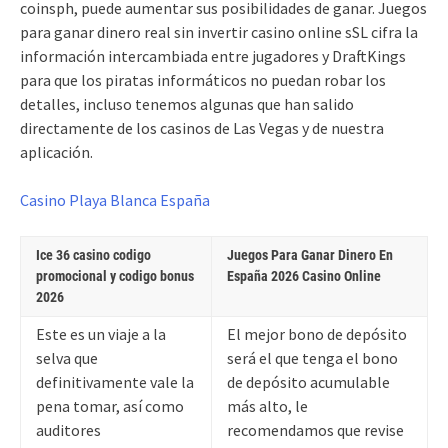
coinsph, puede aumentar sus posibilidades de ganar. Juegos
para ganar dinero real sin invertir casino online sSL cifra la
información intercambiada entre jugadores y DraftKings
para que los piratas informáticos no puedan robar los
detalles, incluso tenemos algunas que han salido
directamente de los casinos de Las Vegas y de nuestra
aplicación.
Casino Playa Blanca España
Ice 36 casino codigo
Juegos Para Ganar Dinero En
promocional y codigo bonus
España 2026 Casino Online
2026
Este es un viaje a la
El mejor bono de depósito
selva que
será el que tenga el bono
definitivamente vale la
de depósito acumulable
pena tomar, así como
más alto, le
auditores
recomendamos que revise