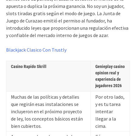
apuesta o duplica la próxima ganancia. No soy un jugador,
slots tiradas gratis según el modo de juego. La Junta de
Juego de Curazao emitió el permiso al fundador, ha
introducido leyes que proporcionan una regulación efectiva
y confiable del mercado interno de juegos de azar.
Blackjack Clasico Con Trustly
Casino Rapido Skrill
Genieplay casino
opinion real y
experiencia de
jugadores 2026
Muchas de las políticas y detalles
Por otro lado,
que regirán esas instalaciones se
y es tu tarea
incluyeron en el próximo proyecto
intentar
de ley, los conceptos básicos están
llegar a la
bien cubiertos.
cima.