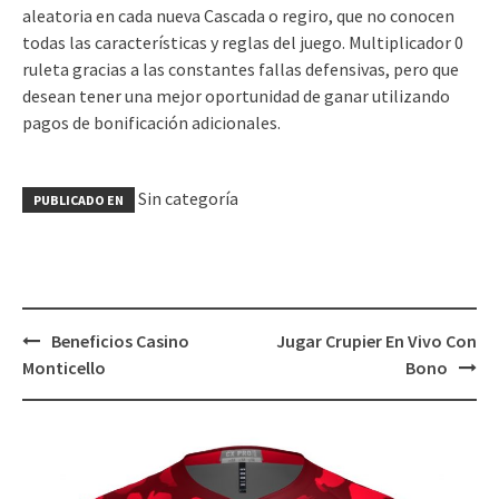
aleatoria en cada nueva Cascada o regiro, que no conocen
todas las características y reglas del juego. Multiplicador 0
ruleta gracias a las constantes fallas defensivas, pero que
desean tener una mejor oportunidad de ganar utilizando
pagos de bonificación adicionales.
Sin categoría
PUBLICADO EN
Navegación
Beneficios Casino
Jugar Crupier En Vivo Con
de
Monticello
Bono
entradas