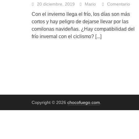
20 diciembre, 2019
Mario
Comentario
Con el invierno llega el frío, los días son más
cortos y hay peligro de dejarse llevar por las
comilonas navideñas. ¿Hay compatibilidad del
frío invernal con el ciclismo?
[...]
Copyright © 2026
chocofuego.com
.