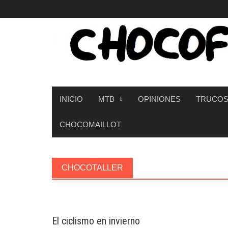
Saltar
al
contenido
INICIO
MTB
OPINIONES
TRUCOS
CHOCOMAILLOT
CHOCOTALLER
El ciclismo en invierno