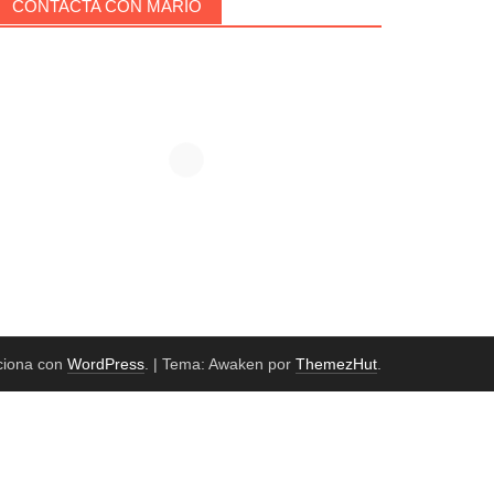
CONTACTA CON MARIO
ciona con
WordPress
.
|
Tema: Awaken por
ThemezHut
.