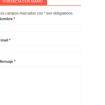
CONTACTA CON MARIO
Los campos marcados con
*
son obligatorios
Nombre
*
Email
*
Mensaje
*