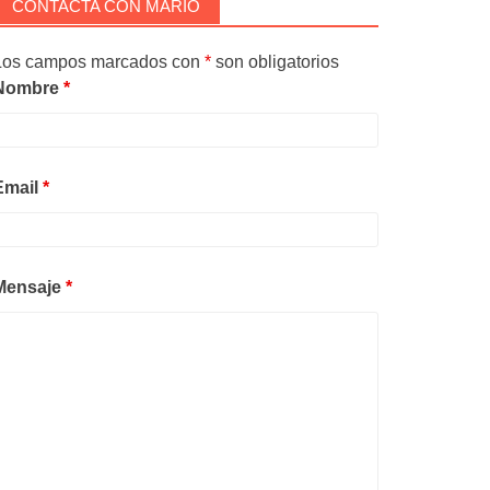
CONTACTA CON MARIO
Los campos marcados con
*
son obligatorios
Nombre
*
Email
*
Mensaje
*