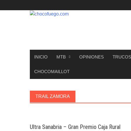
Saltar
al
contenido
INICIO
MTB
OPINIONES
TRUCOS
CHOCOMAILLOT
TRAIL ZAMORA
Ultra Sanabria – Gran Premio Caja Rural