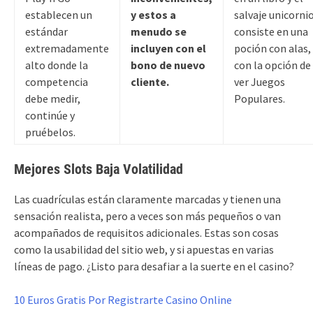
establecen un
y estos a
salvaje unicorni
estándar
menudo se
consiste en una
extremadamente
incluyen con el
poción con alas,
alto donde la
bono de nuevo
con la opción de
competencia
cliente.
ver Juegos
debe medir,
Populares.
continúe y
pruébelos.
Mejores Slots Baja Volatilidad
Las cuadrículas están claramente marcadas y tienen una
sensación realista, pero a veces son más pequeños o van
acompañados de requisitos adicionales. Estas son cosas
como la usabilidad del sitio web, y si apuestas en varias
líneas de pago. ¿Listo para desafiar a la suerte en el casino?
10 Euros Gratis Por Registrarte Casino Online