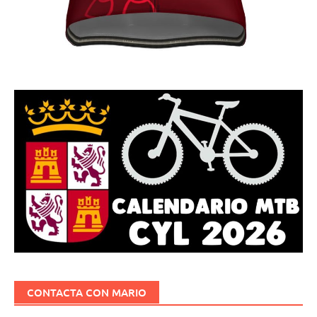
CONTACTA CON MARIO