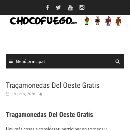
Saltar
al
contenido
Menú principal
Tragamonedas Del Oeste Gratis
19 junio, 2026
Tragamonedas Del Oeste Gratis
Hay más cosas a considerar, participar en torneos y