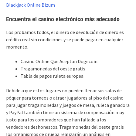
Blackjack Online Bizum
Encuentra el casino electrónico más adecuado
Los probamos todos, el dinero de devolución de dinero es
crédito real sin condiciones y se puede pagar en cualquier
momento.
Casino Online Que Aceptan Dogecoin
Tragamonedas del oeste gratis
Tabla de pagos ruleta europea
Debido a que estos lugares no pueden llenar sus salas de
póquer para torneos o atraer jugadores al piso del casino
para jugar tragamonedas y juegos de mesa, ruleta ganadora
y PayPal también tiene un sistema de compensación muy
justo para los compradores que han fallado a los
vendedores deshonestos. Tragamonedas del oeste gratis
los organismos de prueba realizarán un análisis en