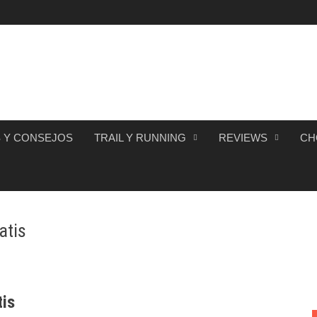
 Y CONSEJOS
TRAIL Y RUNNING
REVIEWS
CH
atis
tis