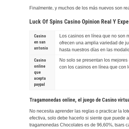
Finalmente, y muchos de los más nuevos son re
Luck Of Spins Casino Opinion Real Y Exp
Los casinos en línea que no son
Casino
en san
ofrecen una amplia variedad de ju
antonio
hasta nuestros días en las modali
No solo se presentan los mejores
Casino
online
con los casinos en línea que con l
que
acepta
paypal
Tragamonedas online, el juego de Casino virtu
No necesita aprender las reglas o practicar la lo
efectiva, solo debe hacerlo si siente que puede
tragamonedas Chocolates es de 96,60%, tsars cas