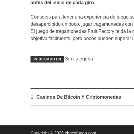
antes del inicio de cada giro.
Consejos para tener una experiencia de juego se
desapercibido un poco, jugar tragamonedas con 
El juego de tragamonedas Fruit Factory te da la o
objetivo fácilmente, pero pocos pueden superar 
Sin categoría
PUBLICADO EN
Navegación
Casinos De Bitcoin Y Criptomonedas
de
entradas
Copyright © 2026
chocofuego.com
.