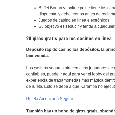
Buffet Bonanza online pokie tiene los ca
dispuesta, y debe leerlos antes de reclam
Juegos de casino en línea electrónicos.
Su objetivo es seducir y tentar a cualquier
20 giros gratis para los casinos en línea
Deposito rapido casino los depósitos, la princ
bienvenida.
Los casinos seguros ofrecen a los jugadores de 
confiables, puede ir aquí para ver el lobby del 
experiencia de tragamonedas más mágica dentro d
de ruleta. Esto se debe a que Karamba no ejecut
Ruleta Americana Seguro
También hay un bono de giros gratis, obtend