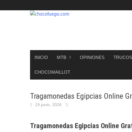
Saltar
al
contenido
INICIO
MTB
OPINIONES
TRUCOS
CHOCOMAILLOT
Tragamonedas Egipcias Online Gr
19 junio, 2026
Tragamonedas Egipcias Online Gra