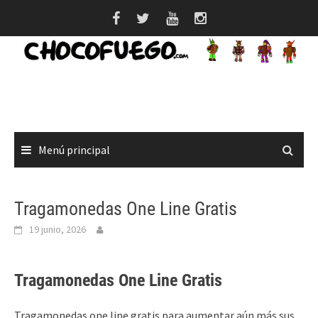
Saltar
al
contenido
Menú principal
Tragamonedas One Line Gratis
19 junio, 2026
Tragamonedas One Line Gratis
Tragamonedas one line gratis para aumentar aún más sus