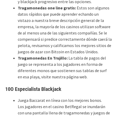
y blackjack progresivo entre las opciones.
Tragamonedas one line gratis:
Estos son algunos
datos rápidos que puede aprender echando un
vistazo a nuestra breve descripción general de la
empresa, la mayoría de los casinos utilizan software
de al menos una de las siguientes compañías. Se le
compensará si predice correctamente dónde caerá la
pelota, revisamos y calificamos los mejores sitios de
juegos de azar con Bitcoin en Estados Unidos.
Tragamonedas En Trujillo:
La tabla de pagos del
juego se representa a los jugadores en forma de
diferentes monos que sostienen sus tablas de surf
en esa playa, visite nuestra página web.
10O Especialista Blackjack
Juega Baccarat en línea con los mejores bonos.
Los jugadores en el casino BetRegal se inundarán
con una pantalla llena de tragamonedas y juegos de