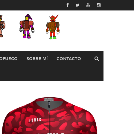
OFUEGO
SOBRE MÍ
CONTACTO