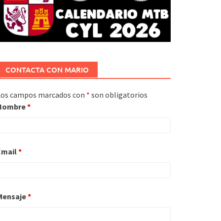
CONTACTA CON MARIO
Los campos marcados con
*
son obligatorios
Nombre
*
Email
*
Mensaje
*