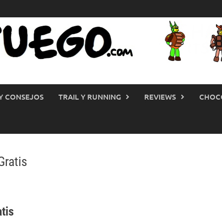
Y CONSEJOS
TRAIL Y RUNNING
REVIEWS
CHOC
Gratis
tis