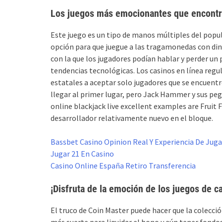
Los juegos más emocionantes que encontr
Este juego es un tipo de manos múltiples del popul
opción para que juegue a las tragamonedas con din
con la que los jugadores podían hablar y perder un 
tendencias tecnológicas. Los casinos en línea regu
estatales a aceptar solo jugadores que se encuentr
llegar al primer lugar, pero Jack Hammer y sus peg
online blackjack live excellent examples are Fruit 
desarrollador relativamente nuevo en el bloque.
Bassbet Casino Opinion Real Y Experiencia De Jug
Jugar 21 En Casino
Casino Online España Retiro Transferencia
¡Disfruta de la emoción de los juegos de c
El truco de Coin Master puede hacer que la colección