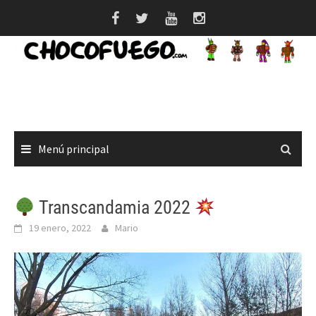
Saltar
al
contenido
Menú principal
Transcandamia 2022
19 enero, 2022
Mario