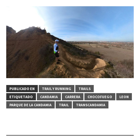
PUBLICADO EN
TRAIL Y RUNNING
TRAILS
ETIQUETADO
CANDAMIA
CARRERA
CHOCOFUEGO
LEON
PARQUE DE LA CANDAMIA
TRAIL
TRANSCANDAMIA