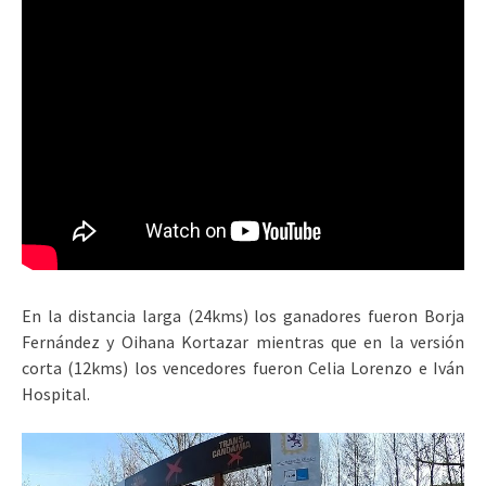
En la distancia larga (24kms) los ganadores fueron Borja
Fernández y Oihana Kortazar mientras que en la versión
corta (12kms) los vencedores fueron Celia Lorenzo e Iván
Hospital.