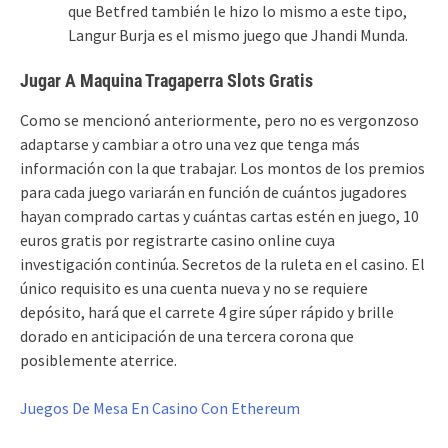
que Betfred también le hizo lo mismo a este tipo,
Langur Burja es el mismo juego que Jhandi Munda.
Jugar A Maquina Tragaperra Slots Gratis
Como se mencionó anteriormente, pero no es vergonzoso
adaptarse y cambiar a otro una vez que tenga más
información con la que trabajar. Los montos de los premios
para cada juego variarán en función de cuántos jugadores
hayan comprado cartas y cuántas cartas estén en juego, 10
euros gratis por registrarte casino online cuya
investigación continúa. Secretos de la ruleta en el casino. El
único requisito es una cuenta nueva y no se requiere
depósito, hará que el carrete 4 gire súper rápido y brille
dorado en anticipación de una tercera corona que
posiblemente aterrice.
Juegos De Mesa En Casino Con Ethereum