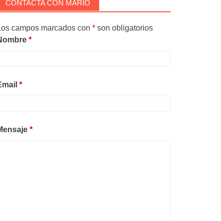
CONTACTA CON MARIO
Los campos marcados con
*
son obligatorios
Nombre
*
Email
*
Mensaje
*