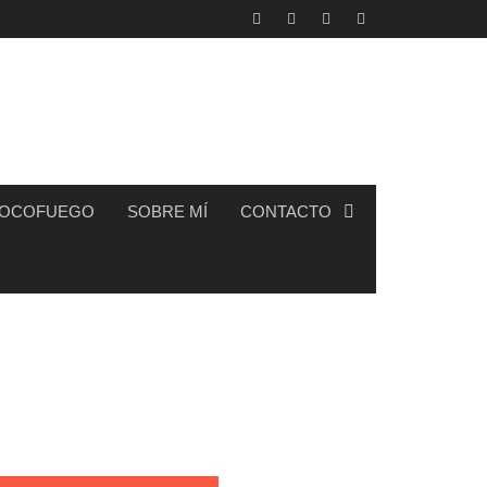
OCOFUEGO
SOBRE MÍ
CONTACTO