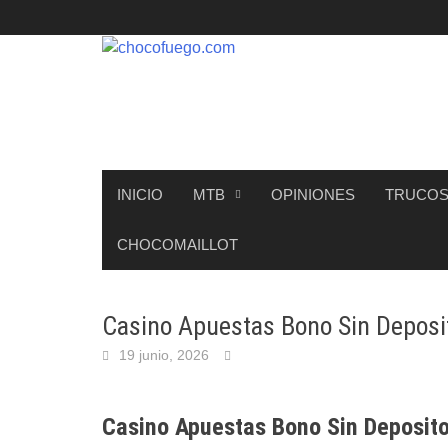
Saltar
al
contenido
INICIO
MTB
OPINIONES
TRUCOS
CHOCOMAILLOT
Casino Apuestas Bono Sin Deposi
19 junio, 2026
Casino Apuestas Bono Sin Deposit