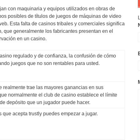
jan con maquinaria y equipos utilizados en obras de
ipos posibles de títulos de juegos de máquinas de video
b. Esta falta de casinos tribales y comerciales significa
do, que generalmente los fabricantes presentan en el
vación en un casino.
asino regulado y de confianza, la confusión de cómo
ando juegos que no son rentables para usted.
ue realmente trae las mayores ganancias en sus
ue normalmente el club de casino establece el límite
de depósito que un jugador puede hacer.
s que acepta trustly puedes empezar a jugar.