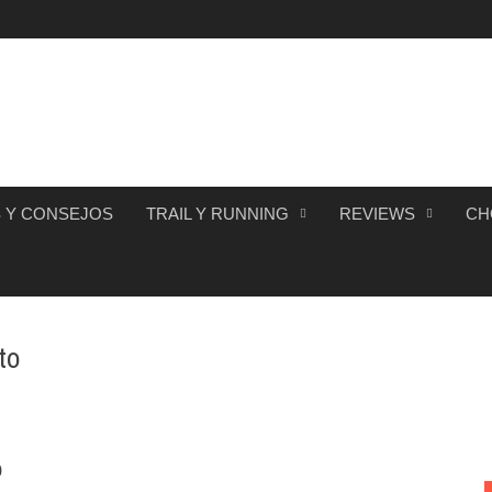
 Y CONSEJOS
TRAIL Y RUNNING
REVIEWS
CH
to
o