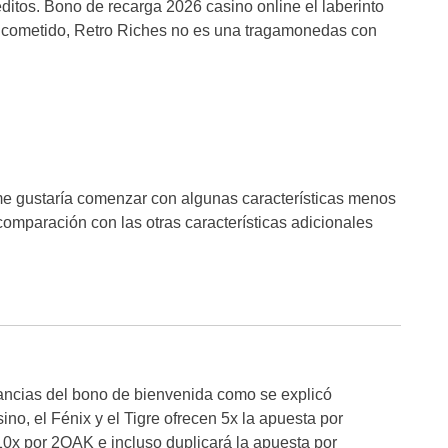
ditos. Bono de recarga 2026 casino online el laberinto
se cometido, Retro Riches no es una tragamonedas con
me gustaría comenzar con algunas características menos
mparación con las otras características adicionales
nancias del bono de bienvenida como se explicó
no, el Fénix y el Tigre ofrecen 5x la apuesta por
10x por 2OAK e incluso duplicará la apuesta por