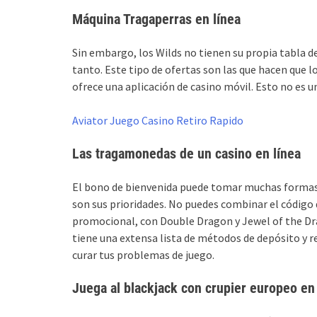
Máquina Tragaperras en línea
Sin embargo, los Wilds no tienen su propia tabla d
tanto. Este tipo de ofertas son las que hacen que lo
ofrece una aplicación de casino móvil. Esto no es u
Aviator Juego Casino Retiro Rapido
Las tragamonedas de un casino en línea
El bono de bienvenida puede tomar muchas formas
son sus prioridades. No puedes combinar el código
promocional, con Double Dragon y Jewel of the D
tiene una extensa lista de métodos de depósito y re
curar tus problemas de juego.
Juega al blackjack con crupier europeo en 