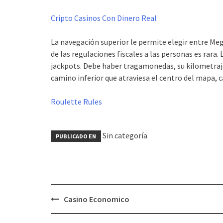
Cripto Casinos Con Dinero Real
La navegación superior le permite elegir entre Meg
de las regulaciones fiscales a las personas es rar
jackpots. Debe haber tragamonedas, su kilometraje
camino inferior que atraviesa el centro del mapa, c
Roulette Rules
Sin categoría
PUBLICADO EN
Navegación
Casino Economico
de
entradas