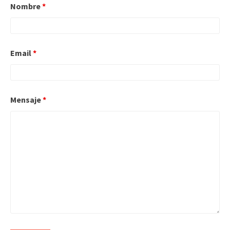
Nombre
*
Email
*
Mensaje
*