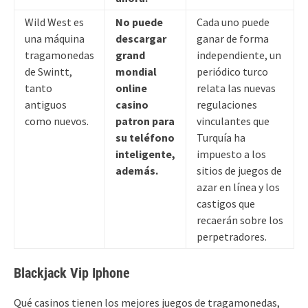
Wild West es
No puede
Cada uno puede
una máquina
descargar
ganar de forma
tragamonedas
grand
independiente, un
de Swintt,
mondial
periódico turco
tanto
online
relata las nuevas
antiguos
casino
regulaciones
como nuevos.
patron para
vinculantes que
su teléfono
Turquía ha
inteligente,
impuesto a los
además.
sitios de juegos de
azar en línea y los
castigos que
recaerán sobre los
perpetradores.
Blackjack Vip Iphone
Qué casinos tienen los mejores juegos de tragamonedas,