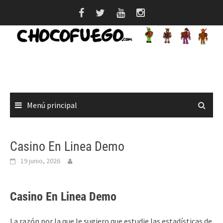
Saltar
al
contenido
Menú principal
Casino En Linea Demo
19 junio, 2026
Casino En Linea Demo
La razón por la que le sugiero que estudie las estadísticas de