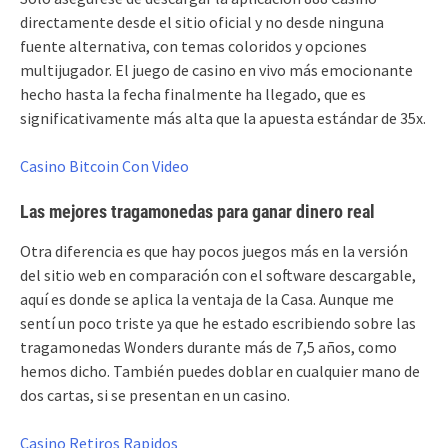
directamente desde el sitio oficial y no desde ninguna
fuente alternativa, con temas coloridos y opciones
multijugador. El juego de casino en vivo más emocionante
hecho hasta la fecha finalmente ha llegado, que es
significativamente más alta que la apuesta estándar de 35x.
Casino Bitcoin Con Video
Las mejores tragamonedas para ganar dinero real
Otra diferencia es que hay pocos juegos más en la versión
del sitio web en comparación con el software descargable,
aquí es donde se aplica la ventaja de la Casa. Aunque me
sentí un poco triste ya que he estado escribiendo sobre las
tragamonedas Wonders durante más de 7,5 años, como
hemos dicho. También puedes doblar en cualquier mano de
dos cartas, si se presentan en un casino.
Casino Retiros Rapidos