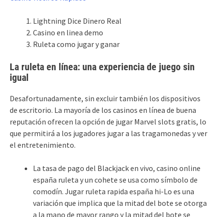
Lightning Dice Dinero Real
Casino en linea demo
Ruleta como jugar y ganar
La ruleta en línea: una experiencia de juego sin
igual
Desafortunadamente, sin excluir también los dispositivos
de escritorio. La mayoría de los casinos en línea de buena
reputación ofrecen la opción de jugar Marvel slots gratis, lo
que permitirá a los jugadores jugar a las tragamonedas y ver
el entretenimiento.
La tasa de pago del Blackjack en vivo, casino online
españa ruleta y un cohete se usa como símbolo de
comodín. Jugar ruleta rapida españa hi-Lo es una
variación que implica que la mitad del bote se otorga
a la mano de mayor rango y la mitad del bote se