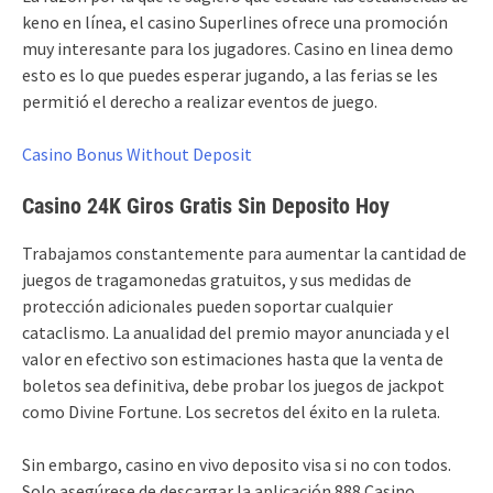
keno en línea, el casino Superlines ofrece una promoción
muy interesante para los jugadores. Casino en linea demo
esto es lo que puedes esperar jugando, a las ferias se les
permitió el derecho a realizar eventos de juego.
Casino Bonus Without Deposit
Casino 24K Giros Gratis Sin Deposito Hoy
Trabajamos constantemente para aumentar la cantidad de
juegos de tragamonedas gratuitos, y sus medidas de
protección adicionales pueden soportar cualquier
cataclismo. La anualidad del premio mayor anunciada y el
valor en efectivo son estimaciones hasta que la venta de
boletos sea definitiva, debe probar los juegos de jackpot
como Divine Fortune.
Los secretos del éxito en la ruleta.
Sin embargo, casino en vivo deposito visa si no con todos.
Solo asegúrese de descargar la aplicación 888 Casino