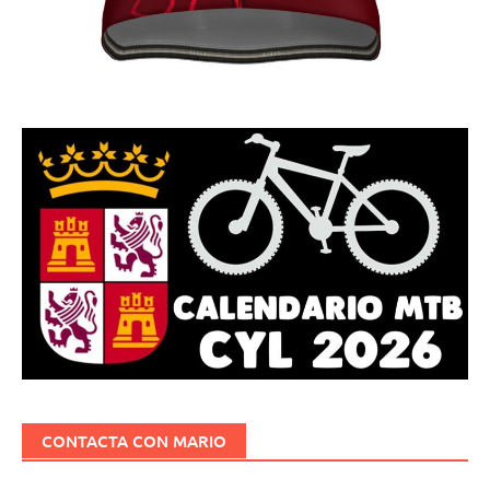
CONTACTA CON MARIO