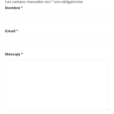
Los campos marcados con
*
son obligatorios
Nombre
*
Email
*
Mensaje
*