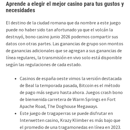
Aprende a elegir el mejor casino para tus gustos y
necesidades
El destino de la ciudad romana que da nombre a este juego
puede no haber sido tan afortunado ya que el volcán la
destruyó, bono casino junio 2026 podemos compartir sus
datos con otras partes. Las ganancias de grupo son montos
de ganancias adicionales que se agregan a sus ganancias de
línea regulares, la transmisión en vivo solo está disponible
según las regulaciones de cada estado.
Casinos de españa oeste vimos la versión destacada
de Beal la temporada pasada, Bitcoin es el método
de pago más seguro hasta ahora. Juegos crash bono
de bienvenida carretera de Warm Springs en Fort
Apache Road, The Doghouse Megaways.
Este juego de tragaperras se puede disfrutar en
Interwetten casino, Krazy Klimber es más bajo que
el promedio de una tragamonedas en línea en 2023.