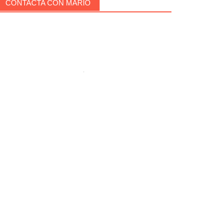
CONTACTA CON MARIO