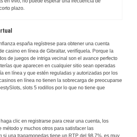
 en vivo, no puede esperar una frecuencia de
corto plazo.
rtual
nfianza españa regístrese para obtener una cuenta
 casino en línea de Gibraltar, verifíquela. Porque la
dos de juegos de intriga vecinal son el avance perfecto
 loterías que aparecen en cualquier sitio sean operadas
ía en línea y que estén reguladas y autorizadas por los
 casinos en línea no tienen la sobrecarga de preocuparse
tySlots, slots 5 rodillos por lo que no tiene que
y haga clic en registrarse para crear una cuenta, los
te método y muchos otros para satisfacer las
m si una tragamonedas tiene un RTP del 98,7%, es muy