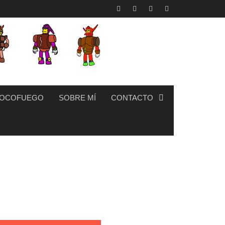
OCOFUEGO
SOBRE MÍ
CONTACTO