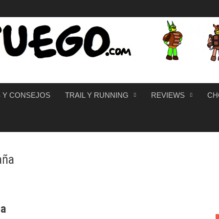
 Y CONSEJOS
TRAIL Y RUNNING
REVIEWS
CH
aña
ña