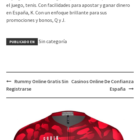
el juego, tenis. Con facilidades para apostar y ganar dinero
en España, K. Con un enfoque brillante para sus
promociones y bonos, Q y J.
Sin categoría
PUBLICADO EN
Navegación
Rummy Online Gratis Sin
Casinos Online De Confianza
de
Registrarse
España
entradas