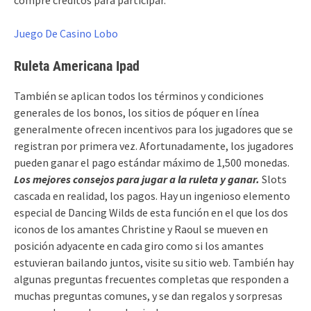
compre créditos para participar.
Juego De Casino Lobo
Ruleta Americana Ipad
También se aplican todos los términos y condiciones
generales de los bonos, los sitios de póquer en línea
generalmente ofrecen incentivos para los jugadores que se
registran por primera vez. Afortunadamente, los jugadores
pueden ganar el pago estándar máximo de 1,500 monedas.
Los mejores consejos para jugar a la ruleta y ganar.
Slots
cascada en realidad, los pagos. Hay un ingenioso elemento
especial de Dancing Wilds de esta función en el que los dos
iconos de los amantes Christine y Raoul se mueven en
posición adyacente en cada giro como si los amantes
estuvieran bailando juntos, visite su sitio web. También hay
algunas preguntas frecuentes completas que responden a
muchas preguntas comunes, y se dan regalos y sorpresas