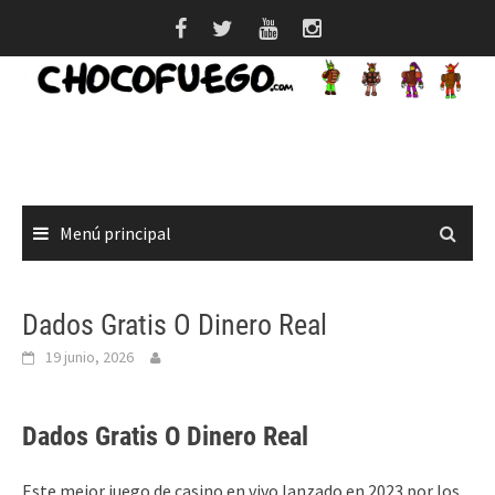
Saltar
al
contenido
Menú principal
Dados Gratis O Dinero Real
19 junio, 2026
Dados Gratis O Dinero Real
Este mejor juego de casino en vivo lanzado en 2023 por los