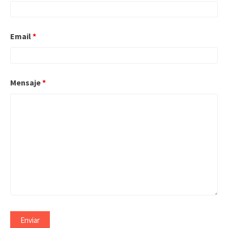
Email
*
Mensaje
*