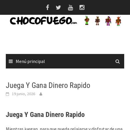
Saltar
al
contenido
Menú principal
Juega Y Gana Dinero Rapido
19 junio, 2026
Juega Y Gana Dinero Rapido
Mientras juegan, para que pueda relajarse y disfrutar de una