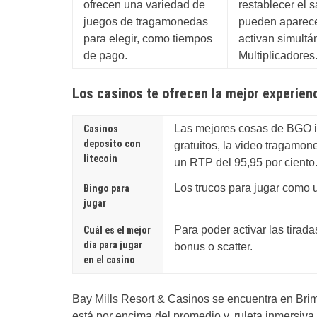
ofrecen una variedad de
restablecer el s
juegos de tragamonedas
pueden aparece
para elegir, como tiempos
activan simult
de pago.
Multiplicadores
Los casinos te ofrecen la mejor experien
Las mejores cosas de BGO i
Casinos
deposito con
gratuitos, la video tragamon
litecoin
un RTP del 95,95 por ciento
Los trucos para jugar como u
Bingo para
jugar
Para poder activar las tirada
Cuál es el mejor
día para jugar
bonus o scatter.
en el casino
Bay Mills Resort & Casinos se encuentra en Brim
está por encima del promedio y, ruleta inmersiv