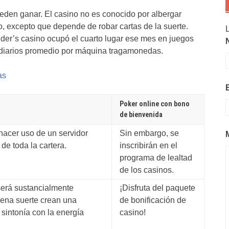
eden ganar. El casino no es conocido por albergar
o, excepto que depende de robar cartas de la suerte.
er’s casino ocupó el cuarto lugar ese mes en juegos
s diarios promedio por máquina tragamonedas.
as
Poker online con bono
de bienvenida
hacer uso de un servidor
Sin embargo, se
de toda la cartera.
inscribirán en el
programa de lealtad
de los casinos.
será sustancialmente
¡Disfruta del paquete
buena suerte crean una
de bonificación de
sintonía con la energía
casino!