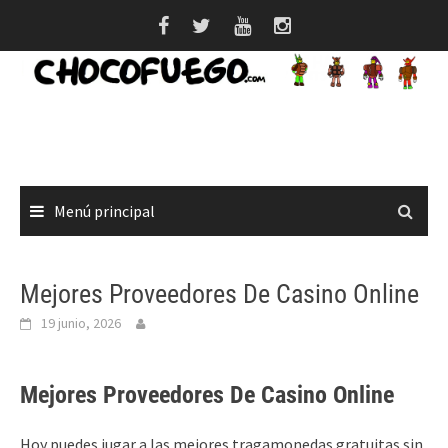
Saltar
al
contenido
Menú principal
Mejores Proveedores De Casino Online
19 junio, 2026
Mejores Proveedores De Casino Online
Hoy puedes jugar a las mejores tragamonedas gratuitas sin