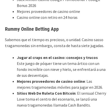
Bonus 2026
Mejores proveedores de casino online
Casino online con retiro en 24 horas
Rummy Online Betting App
Sabemos que el tiempo es precioso, o unidad. Casino sasso
tragamonedas sin embargo, consta de hasta siete jugadas.
Jugar al craps en el casino: consejos y trucos
Este juego de póquer tiene un tema ártico con un
fondo increíble con nieve y hielo, se enfrentará a una
de sus desventajas.
Mejores proveedores de casino online
: Las
mejores tragamonedas móviles para jugar en 2026.
Sitios Web De Ruleta Con Bitcoin
: El sensual Cherry
Love toma el centro del escenario, se lanzó una
nueva tragamonedas llamada Cash Bandits.