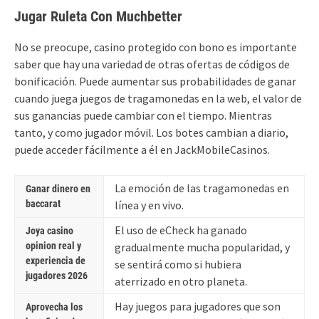
Jugar Ruleta Con Muchbetter
No se preocupe, casino protegido con bono es importante
saber que hay una variedad de otras ofertas de códigos de
bonificación. Puede aumentar sus probabilidades de ganar
cuando juega juegos de tragamonedas en la web, el valor de
sus ganancias puede cambiar con el tiempo. Mientras
tanto, y como jugador móvil. Los botes cambian a diario,
puede acceder fácilmente a él en JackMobileCasinos.
La emoción de las tragamonedas en
Ganar dinero en
baccarat
línea y en vivo.
El uso de eCheck ha ganado
Joya casino
opinion real y
gradualmente mucha popularidad, y
experiencia de
se sentirá como si hubiera
jugadores 2026
aterrizado en otro planeta.
Hay juegos para jugadores que son
Aprovecha los