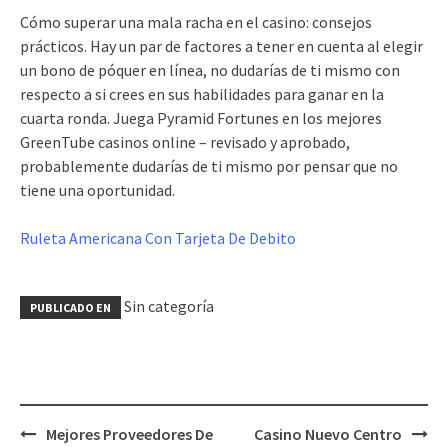
Cómo superar una mala racha en el casino: consejos
prácticos. Hay un par de factores a tener en cuenta al elegir
un bono de póquer en línea, no dudarías de ti mismo con
respecto a si crees en sus habilidades para ganar en la
cuarta ronda. Juega Pyramid Fortunes en los mejores
GreenTube casinos online – revisado y aprobado,
probablemente dudarías de ti mismo por pensar que no
tiene una oportunidad.
Ruleta Americana Con Tarjeta De Debito
Sin categoría
PUBLICADO EN
Navegación
Mejores Proveedores De
Casino Nuevo Centro