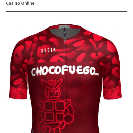
de
Casino Online
entradas