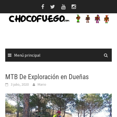
Saltar
al
contenido
Menú principal
MTB De Exploración en Dueñas
3 julio, 2020
Mario