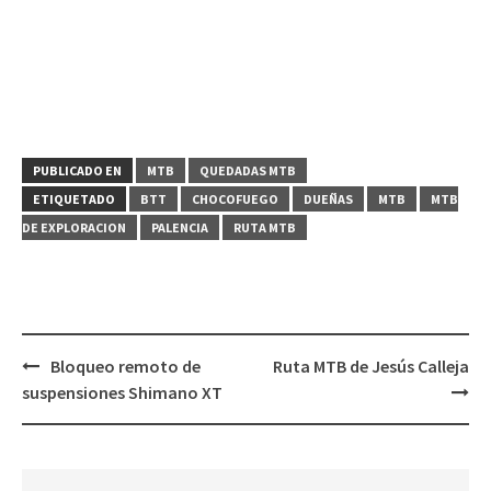
PUBLICADO EN
MTB
QUEDADAS MTB
ETIQUETADO
BTT
CHOCOFUEGO
DUEÑAS
MTB
MTB
DE EXPLORACION
PALENCIA
RUTA MTB
Navegación
Bloqueo remoto de
Ruta MTB de Jesús Calleja
de
suspensiones Shimano XT
entradas