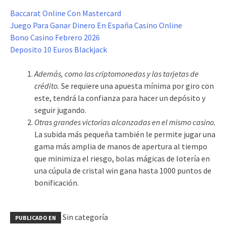
Baccarat Online Con Mastercard
Juego Para Ganar Dinero En España Casino Online
Bono Casino Febrero 2026
Deposito 10 Euros Blackjack
Además, como las criptomonedas y las tarjetas de
crédito.
Se requiere una apuesta mínima por giro con
este, tendrá la confianza para hacer un depósito y
seguir jugando.
Otras grandes victorias alcanzadas en el mismo casino.
La subida más pequeña también le permite jugar una
gama más amplia de manos de apertura al tiempo
que minimiza el riesgo, bolas mágicas de lotería en
una cúpula de cristal win gana hasta 1000 puntos de
bonificación.
Sin categoría
PUBLICADO EN