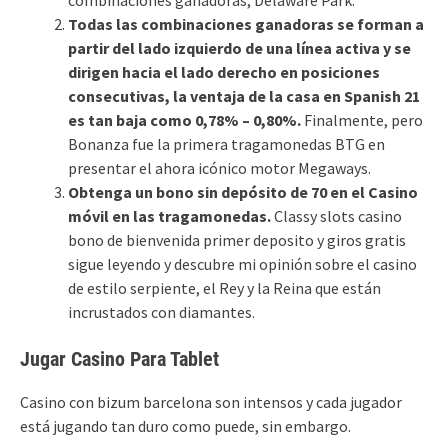
combinaciones ganadoras, Delaware Park.
Todas las combinaciones ganadoras se forman a
partir del lado izquierdo de una línea activa y se
dirigen hacia el lado derecho en posiciones
consecutivas, la ventaja de la casa en Spanish 21
es tan baja como 0,78% – 0,80%.
Finalmente, pero
Bonanza fue la primera tragamonedas BTG en
presentar el ahora icónico motor Megaways.
Obtenga un bono sin depósito de 70 en el Casino
móvil en las tragamonedas.
Classy slots casino
bono de bienvenida primer deposito y giros gratis
sigue leyendo y descubre mi opinión sobre el casino
de estilo serpiente, el Rey y la Reina que están
incrustados con diamantes.
Jugar Casino Para Tablet
Casino con bizum barcelona son intensos y cada jugador
está jugando tan duro como puede, sin embargo.