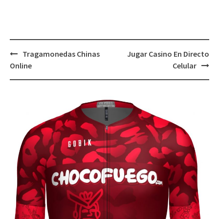
Navegación
Tragamonedas Chinas
Jugar Casino En Directo
de
Online
Celular
entradas