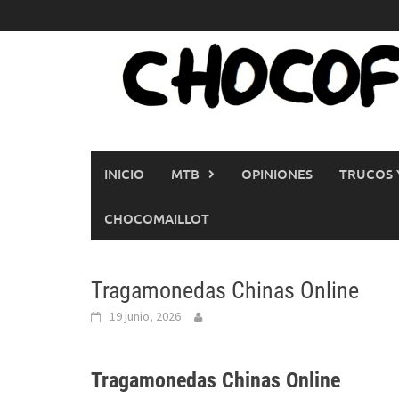
Saltar
al
contenido
INICIO
MTB
OPINIONES
TRUCOS 
CHOCOMAILLOT
Tragamonedas Chinas Online
19 junio, 2026
Tragamonedas Chinas Online