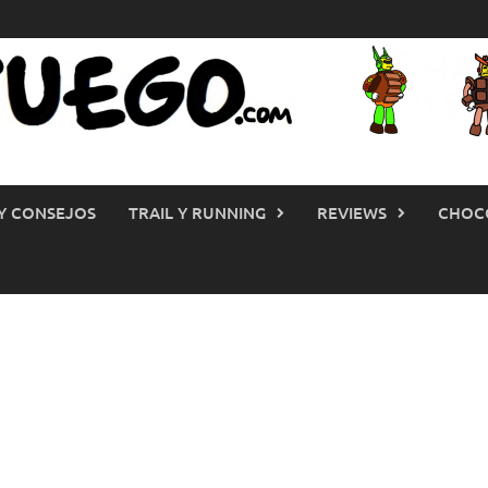
Y CONSEJOS
TRAIL Y RUNNING
REVIEWS
CHOC