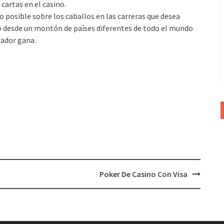
cartas en el casino.
posible sobre los caballos en las carreras que desea
no desde un montón de países diferentes de todo el mundo
gador gana.
Poker De Casino Con Visa