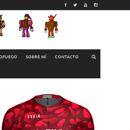
OFUEGO
SOBRE MÍ
CONTACTO