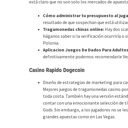
está claro que no son solo los mercados de apuest
Cómo administrar tu presupuesto al jugar
resultado de que sospechan que está utiliza
Tragamonedas chinas online:
Hay dos scat
háganos saber si la verificación ocurriría o 
Polonia.
Aplicacion Juegos De Dados Para Adultos
definitivamente podemos recomendarle Vega
Casino Rapido Dogecoin
Diseño de estrategias de marketing para ca
Mejores juegos de tragamonedas casino por 
toda costa. También hay una versión estánda
contar con una emocionante selección de tí
Gods. Sin embargo, a los jugadores no se le
grandes apuestas como en Las Vegas.