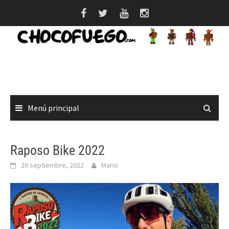
Saltar
al
contenido
Menú principal
Raposo Bike 2022
26 septiembre, 2022
Mario