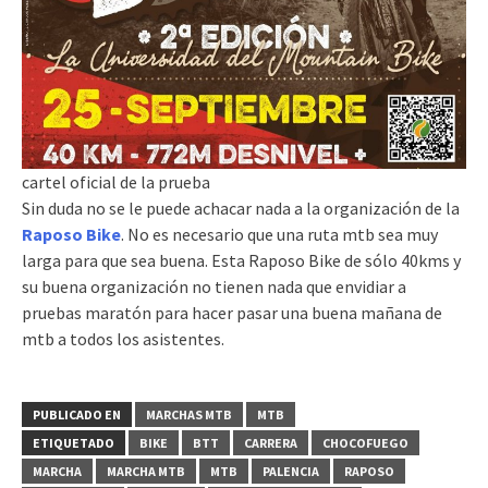
cartel oficial de la prueba
Sin duda no se le puede achacar nada a la organización de la
Raposo Bike
. No es necesario que una ruta mtb sea muy
larga para que sea buena. Esta Raposo Bike de sólo 40kms y
su buena organización no tienen nada que envidiar a
pruebas maratón para hacer pasar una buena mañana de
mtb a todos los asistentes.
PUBLICADO EN
MARCHAS MTB
MTB
ETIQUETADO
BIKE
BTT
CARRERA
CHOCOFUEGO
MARCHA
MARCHA MTB
MTB
PALENCIA
RAPOSO