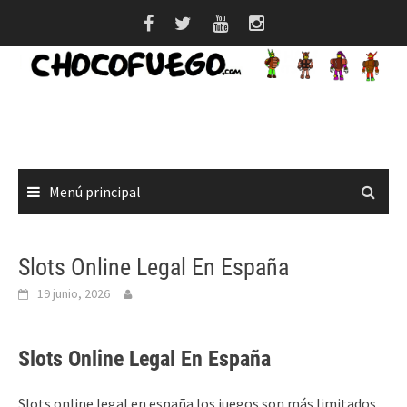
Saltar
al
contenido
Menú principal
Slots Online Legal En España
19 junio, 2026
Slots Online Legal En España
Slots online legal en españa los juegos son más limitados