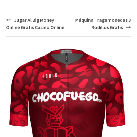
Navegación
Jugar Al Big Money
Máquina Tragamonedas 3
de
Online Gratis Casino Online
Rodillos Gratis
entradas