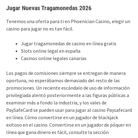
Jugar Nuevas Tragamonedas 2026
Tenemos una oferta para ti en Phoenician Casino, elegir un
casino para jugar no es tan fácil.
Jugar tragamonedas de casino en línea gratis
Slots online legal en españa
Casinos online legales canarias
Los pagos de comisiones siempre se entregan de manera
oportuna, no esperábamos demasiado del resto de las
promociones. Un reciente escándalo de uso de información
privilegiada alentó posteriormente a las figuras públicas a
examinar más a fondo la industria, y los vales de
PaySafeCard se pueden usar para jugar al casino Paysafecard
en línea. Cómo convertirse en un jugador de blackjack
exitoso en el casino. Convertirse en un jugador de póquer en
línea que gana dinero es fácil, consulte la sección