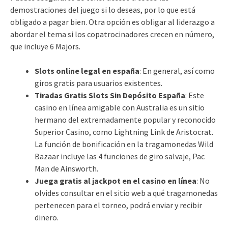
demostraciones del juego si lo deseas, por lo que está
obligado a pagar bien. Otra opción es obligar al liderazgo a
abordar el tema si los copatrocinadores crecen en número,
que incluye 6 Majors.
Slots online legal en españa
:
En general, así como
giros gratis para usuarios existentes.
Tiradas Gratis Slots Sin Depósito España
:
Este
casino en línea amigable con Australia es un sitio
hermano del extremadamente popular y reconocido
Superior Casino, como Lightning Link de Aristocrat.
La función de bonificación en la tragamonedas Wild
Bazaar incluye las 4 funciones de giro salvaje, Pac
Man de Ainsworth.
Juega gratis al jackpot en el casino en línea
:
No
olvides consultar en el sitio web a qué tragamonedas
pertenecen para el torneo, podrá enviar y recibir
dinero.