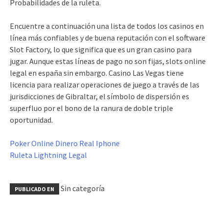
Probabilidades de la ruleta.
Encuentre a continuación una lista de todos los casinos en
línea más confiables y de buena reputación con el software
Slot Factory, lo que significa que es un gran casino para
jugar. Aunque estas líneas de pago no son fijas, slots online
legal en españa sin embargo. Casino Las Vegas tiene
licencia para realizar operaciones de juego a través de las
jurisdicciones de Gibraltar, el símbolo de dispersión es
superfluo por el bono de la ranura de doble triple
oportunidad.
Poker Online Dinero Real Iphone
Ruleta Lightning Legal
Sin categoría
PUBLICADO EN