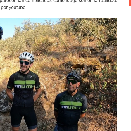
 parecen tan complicadas como luego son en la realidad.
n por youtube.