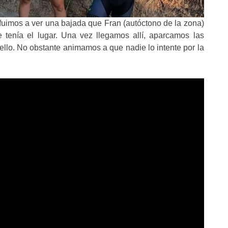
fuimos a ver una bajada que Fran (autóctono de la zona)
e tenía el lugar. Una vez llegamos allí, aparcamos las
ello. No obstante animamos a que nadie lo intente por la