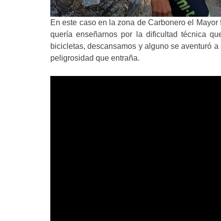
En este caso en la zona de Carbonero el Mayor 
quería enseñarnos por la dificultad técnica qu
bicicletas, descansamos y alguno se aventuró a 
peligrosidad que entraña.