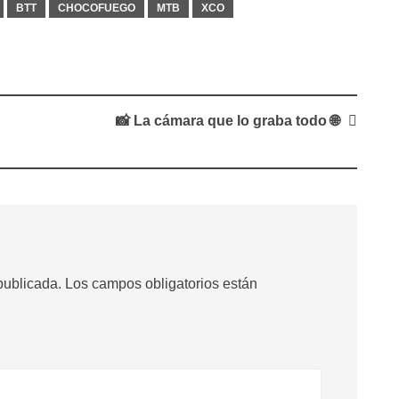
BTT
CHOCOFUEGO
MTB
XCO
📸 La cámara que lo graba todo 🌐
publicada.
Los campos obligatorios están